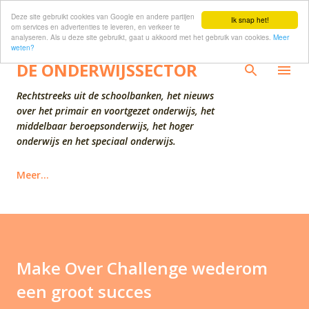
Deze site gebruikt cookies van Google en andere partijen
Doorgaan naar hoofdcontent
Ik snap het!
om services en advertenties te leveren, en verkeer te
analyseren. Als u deze site gebruikt, gaat u akkoord met het gebruik van cookies.
Meer
weten?
DE ONDERWIJSSECTOR
Rechtstreeks uit de schoolbanken, het nieuws
over het primair en voortgezet onderwijs, het
middelbaar beroepsonderwijs, het hoger
onderwijs en het speciaal onderwijs.
Meer…
Make Over Challenge wederom
een groot succes