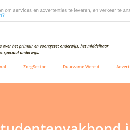
Doorgaan naar hoofdcontent
n om services en advertenties te leveren, en verkeer te ana
n?
s over het primair en voortgezet onderwijs, het middelbaar
t speciaal onderwijs.
nal
ZorgSector
Duurzame Wereld
Advert
Studentenvakbond 