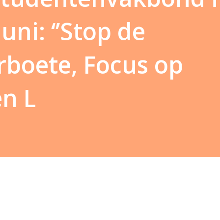
uni: ‘’Stop de
boete, Focus op
n L