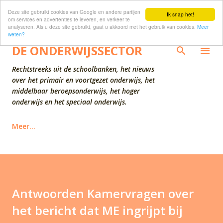
Deze site gebruikt cookies van Google en andere partijen
Doorgaan naar hoofdcontent
Ik snap het!
om services en advertenties te leveren, en verkeer te
analyseren. Als u deze site gebruikt, gaat u akkoord met het gebruik van cookies.
Meer
weten?
DE ONDERWIJSSECTOR
Rechtstreeks uit de schoolbanken, het nieuws
over het primair en voortgezet onderwijs, het
middelbaar beroepsonderwijs, het hoger
onderwijs en het speciaal onderwijs.
Meer…
Antwoorden Kamervragen over
het bericht dat ME ingrijpt bij