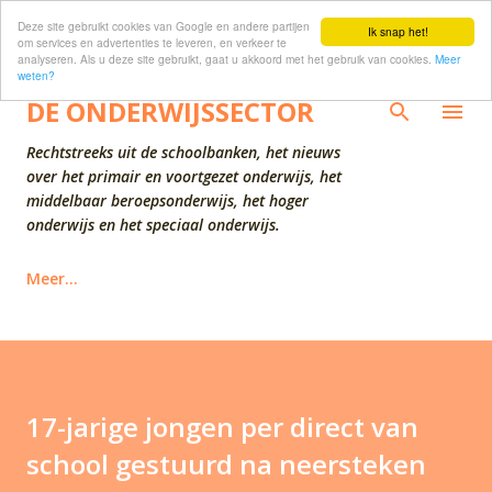
Deze site gebruikt cookies van Google en andere partijen
Doorgaan naar hoofdcontent
Ik snap het!
om services en advertenties te leveren, en verkeer te
analyseren. Als u deze site gebruikt, gaat u akkoord met het gebruik van cookies.
Meer
weten?
DE ONDERWIJSSECTOR
Rechtstreeks uit de schoolbanken, het nieuws
over het primair en voortgezet onderwijs, het
middelbaar beroepsonderwijs, het hoger
onderwijs en het speciaal onderwijs.
Meer…
17-jarige jongen per direct van
school gestuurd na neersteken