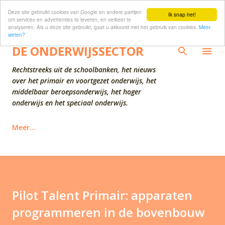
Deze site gebruikt cookies van Google en andere partijen
Doorgaan naar hoofdcontent
Ik snap het!
om services en advertenties te leveren, en verkeer te
analyseren. Als u deze site gebruikt, gaat u akkoord met het gebruik van cookies.
Meer
weten?
DE ONDERWIJSSECTOR
Rechtstreeks uit de schoolbanken, het nieuws
over het primair en voortgezet onderwijs, het
middelbaar beroepsonderwijs, het hoger
onderwijs en het speciaal onderwijs.
Meer…
Pilot Talent Primair: apparaten
programmeren in de bovenbouw