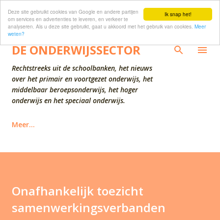
Deze site gebruikt cookies van Google en andere partijen
Doorgaan naar hoofdcontent
Ik snap het!
om services en advertenties te leveren, en verkeer te
analyseren. Als u deze site gebruikt, gaat u akkoord met het gebruik van cookies.
Meer
weten?
DE ONDERWIJSSECTOR
Rechtstreeks uit de schoolbanken, het nieuws
over het primair en voortgezet onderwijs, het
middelbaar beroepsonderwijs, het hoger
onderwijs en het speciaal onderwijs.
Meer…
Onafhankelijk toezicht
samenwerkingsverbanden