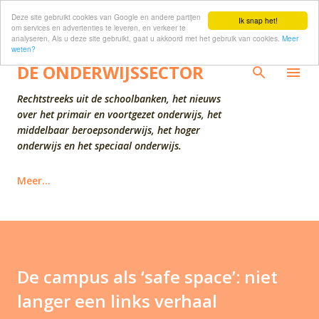
Deze site gebruikt cookies van Google en andere partijen
Doorgaan naar hoofdcontent
Ik snap het!
om services en advertenties te leveren, en verkeer te
analyseren. Als u deze site gebruikt, gaat u akkoord met het gebruik van cookies.
Meer
weten?
DE ONDERWIJSSECTOR
Rechtstreeks uit de schoolbanken, het nieuws
over het primair en voortgezet onderwijs, het
middelbaar beroepsonderwijs, het hoger
onderwijs en het speciaal onderwijs.
Meer…
De campus als ‘safe space’: niet
langer een links verhaal