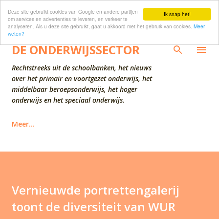
Deze site gebruikt cookies van Google en andere partijen
Doorgaan naar hoofdcontent
Ik snap het!
om services en advertenties te leveren, en verkeer te
analyseren. Als u deze site gebruikt, gaat u akkoord met het gebruik van cookies.
Meer
weten?
DE ONDERWIJSSECTOR
Rechtstreeks uit de schoolbanken, het nieuws
over het primair en voortgezet onderwijs, het
middelbaar beroepsonderwijs, het hoger
onderwijs en het speciaal onderwijs.
Meer…
Vernieuwde portrettengalerij
toont de diversiteit van WUR