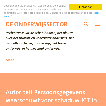
Deze site gebruikt cookies van Google en andere partijen
Doorgaan naar hoofdcontent
Ik snap het!
om services en advertenties te leveren, en verkeer te
analyseren. Als u deze site gebruikt, gaat u akkoord met het gebruik van cookies.
Meer
weten?
DE ONDERWIJSSECTOR
Rechtstreeks uit de schoolbanken, het nieuws
over het primair en voortgezet onderwijs, het
middelbaar beroepsonderwijs, het hoger
onderwijs en het speciaal onderwijs.
Meer…
Autoriteit Persoonsgegevens
waarschuwt voor schaduw-ICT in