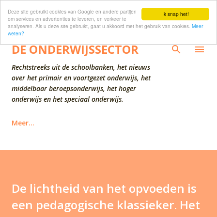
Deze site gebruikt cookies van Google en andere partijen
Doorgaan naar hoofdcontent
Ik snap het!
om services en advertenties te leveren, en verkeer te
analyseren. Als u deze site gebruikt, gaat u akkoord met het gebruik van cookies.
Meer
weten?
DE ONDERWIJSSECTOR
Rechtstreeks uit de schoolbanken, het nieuws
over het primair en voortgezet onderwijs, het
middelbaar beroepsonderwijs, het hoger
onderwijs en het speciaal onderwijs.
Meer…
De lichtheid van het opvoeden is
een pedagogische klassieker. Het