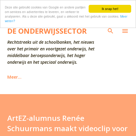
Deze site gebruikt cookies van Google en andere partijen
Doorgaan naar hoofdcontent
Ik snap het!
om services en advertenties te leveren, en verkeer te
analyseren. Als u deze site gebruikt, gaat u akkoord met het gebruik van cookies.
Meer
weten?
DE ONDERWIJSSECTOR
Rechtstreeks uit de schoolbanken, het nieuws
over het primair en voortgezet onderwijs, het
middelbaar beroepsonderwijs, het hoger
onderwijs en het speciaal onderwijs.
Meer…
ArtEZ-alumnus Renée
Schuurmans maakt videoclip voor