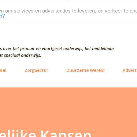
Doorgaan naar hoofdcontent
n om services en advertenties te leveren, en verkeer te ana
n?
s over het primair en voortgezet onderwijs, het middelbaar
t speciaal onderwijs.
nal
ZorgSector
Duurzame Wereld
Advert
lijke Kansen