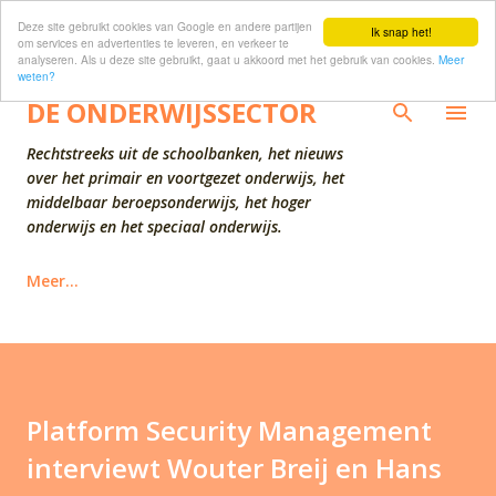
Deze site gebruikt cookies van Google en andere partijen
Doorgaan naar hoofdcontent
Ik snap het!
om services en advertenties te leveren, en verkeer te
analyseren. Als u deze site gebruikt, gaat u akkoord met het gebruik van cookies.
Meer
weten?
DE ONDERWIJSSECTOR
Rechtstreeks uit de schoolbanken, het nieuws
over het primair en voortgezet onderwijs, het
middelbaar beroepsonderwijs, het hoger
onderwijs en het speciaal onderwijs.
Meer…
Platform Security Management
interviewt Wouter Breij en Hans