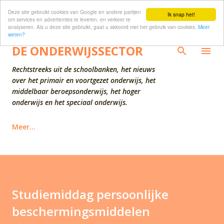
Deze site gebruikt cookies van Google en andere partijen
Doorgaan naar hoofdcontent
Ik snap het!
om services en advertenties te leveren, en verkeer te
analyseren. Als u deze site gebruikt, gaat u akkoord met het gebruik van cookies.
Meer
weten?
DE ONDERWIJSSECTOR
Rechtstreeks uit de schoolbanken, het nieuws
over het primair en voortgezet onderwijs, het
middelbaar beroepsonderwijs, het hoger
onderwijs en het speciaal onderwijs.
Meer…
Studiemiddag persoonlijke
beschermingsmiddelen