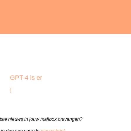
GPT-4 is er
!
aatste nieuws in jouw mailbox ontvangen?
 je dan aan voor de
nieuwsbrief
.