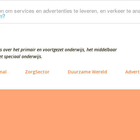
Doorgaan naar hoofdcontent
n om services en advertenties te leveren, en verkeer te ana
n?
s over het primair en voortgezet onderwijs, het middelbaar
t speciaal onderwijs.
nal
ZorgSector
Duurzame Wereld
Advert