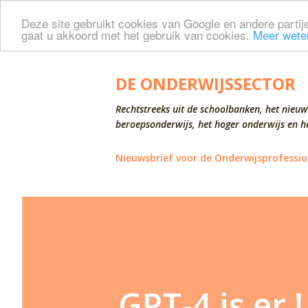
Deze site gebruikt cookies van Google en andere partije
gaat u akkoord met het gebruik van cookies.
Meer wete
DE ONDERWIJSSECTOR
Rechtstreeks uit de schoolbanken, het nieuw
beroepsonderwijs, het hoger onderwijs en he
Nieuwsbrief voor de Onderwijsprofessio
GPT-4 is er !