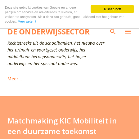
Deze site gebruikt cookies van Google en andere
Doorgaan naar hoofdcontent
Ik snap het!
partijen om services en advertenties te leveren, en
verkeer te analyseren. Als u deze site gebruikt, gaat u akkoord met het gebruik van
cookies.
Meer weten?
DE ONDERWIJSSECTOR
Rechtstreeks uit de schoolbanken, het nieuws over
het primair en voortgezet onderwijs, het
middelbaar beroepsonderwijs, het hoger
onderwijs en het speciaal onderwijs.
Meer…
Matchmaking KIC Mobiliteit in
een duurzame toekomst