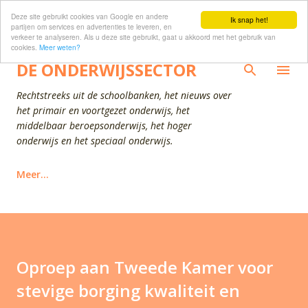
Deze site gebruikt cookies van Google en andere
Doorgaan naar hoofdcontent
Ik snap het!
partijen om services en advertenties te leveren, en
verkeer te analyseren. Als u deze site gebruikt, gaat u akkoord met het gebruik van
cookies.
Meer weten?
DE ONDERWIJSSECTOR
Rechtstreeks uit de schoolbanken, het nieuws over
het primair en voortgezet onderwijs, het
middelbaar beroepsonderwijs, het hoger
onderwijs en het speciaal onderwijs.
Meer…
Oproep aan Tweede Kamer voor
stevige borging kwaliteit en