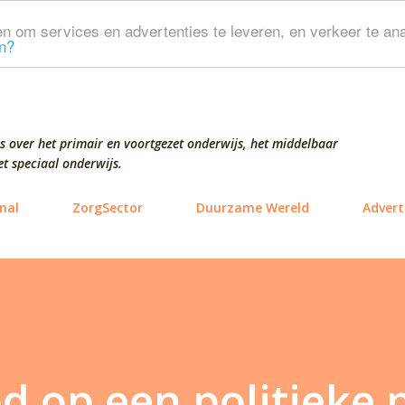
Doorgaan naar hoofdcontent
n om services en advertenties te leveren, en verkeer te ana
n?
s over het primair en voortgezet onderwijs, het middelbaar
t speciaal onderwijs.
nal
ZorgSector
Duurzame Wereld
Advert
d op een politieke p