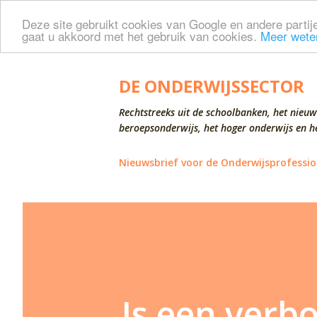
Deze site gebruikt cookies van Google en andere partije
gaat u akkoord met het gebruik van cookies.
Meer wete
DE ONDERWIJSSECTOR
Rechtstreeks uit de schoolbanken, het nieuw
beroepsonderwijs, het hoger onderwijs en he
Nieuwsbrief voor de Onderwijsprofessio
Is een verbo