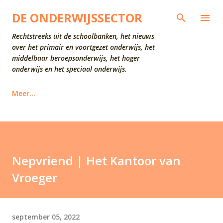
Doorgaan naar hoofdcontent
DE ONDERWIJSSECTOR
Rechtstreeks uit de schoolbanken, het nieuws
over het primair en voortgezet onderwijs, het
middelbaar beroepsonderwijs, het hoger
onderwijs en het speciaal onderwijs.
Meer…
Nepvriend | Het Kantoor van
Vroeger
september 05, 2022