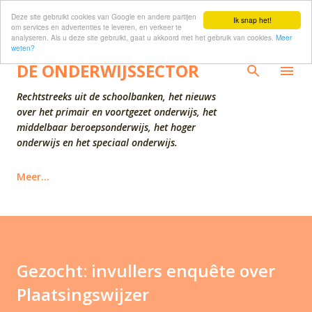
Deze site gebruikt cookies van Google en andere partijen
Doorgaan naar hoofdcontent
Ik snap het!
om services en advertenties te leveren, en verkeer te
analyseren. Als u deze site gebruikt, gaat u akkoord met het gebruik van cookies.
Meer
weten?
DE ONDERWIJSSECTOR
Rechtstreeks uit de schoolbanken, het nieuws
over het primair en voortgezet onderwijs, het
middelbaar beroepsonderwijs, het hoger
onderwijs en het speciaal onderwijs.
Meer…
Gezocht: invullers enquête over
Plaatsingswijzer