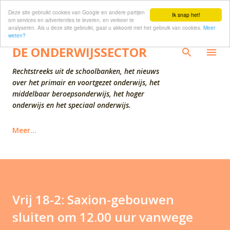
Deze site gebruikt cookies van Google en andere partijen
Doorgaan naar hoofdcontent
Ik snap het!
om services en advertenties te leveren, en verkeer te
analyseren. Als u deze site gebruikt, gaat u akkoord met het gebruik van cookies.
Meer
weten?
DE ONDERWIJSSECTOR
Rechtstreeks uit de schoolbanken, het nieuws
over het primair en voortgezet onderwijs, het
middelbaar beroepsonderwijs, het hoger
onderwijs en het speciaal onderwijs.
Meer…
Vrij 18-2: Saxion-gebouwen
sluiten om 12.00 uur vanwege