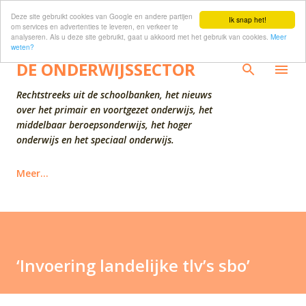
Deze site gebruikt cookies van Google en andere partijen
Doorgaan naar hoofdcontent
Ik snap het!
om services en advertenties te leveren, en verkeer te
analyseren. Als u deze site gebruikt, gaat u akkoord met het gebruik van cookies.
Meer
weten?
DE ONDERWIJSSECTOR
Rechtstreeks uit de schoolbanken, het nieuws
over het primair en voortgezet onderwijs, het
middelbaar beroepsonderwijs, het hoger
onderwijs en het speciaal onderwijs.
Meer…
‘Invoering landelijke tlv’s sbo’