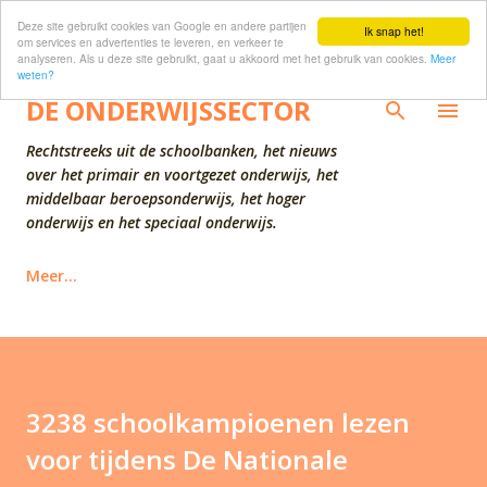
Deze site gebruikt cookies van Google en andere partijen
Doorgaan naar hoofdcontent
Ik snap het!
om services en advertenties te leveren, en verkeer te
analyseren. Als u deze site gebruikt, gaat u akkoord met het gebruik van cookies.
Meer
weten?
DE ONDERWIJSSECTOR
Rechtstreeks uit de schoolbanken, het nieuws
over het primair en voortgezet onderwijs, het
middelbaar beroepsonderwijs, het hoger
onderwijs en het speciaal onderwijs.
Meer…
3238 schoolkampioenen lezen
voor tijdens De Nationale