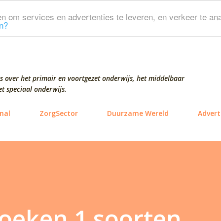
Doorgaan naar hoofdcontent
n om services en advertenties te leveren, en verkeer te ana
n?
s over het primair en voortgezet onderwijs, het middelbaar
t speciaal onderwijs.
nal
ZorgSector
Duurzame Wereld
Advert
zoeken 1 soorten