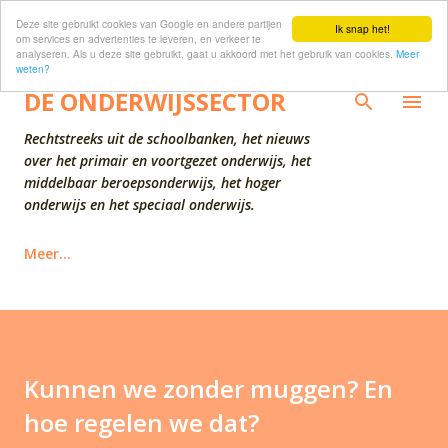
Deze site gebruikt cookies van Google en andere partijen
Doorgaan naar hoofdcontent
Ik snap het!
om services en advertenties te leveren, en verkeer te
analyseren. Als u deze site gebruikt, gaat u akkoord met het gebruik van cookies.
Meer
weten?
DE ONDERWIJSSECTOR
Rechtstreeks uit de schoolbanken, het nieuws
over het primair en voortgezet onderwijs, het
middelbaar beroepsonderwijs, het hoger
onderwijs en het speciaal onderwijs.
Meer…
Kunnen we zonder muggen? En
hoe regelen we dat?