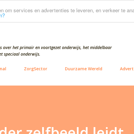
Doorgaan naar hoofdcontent
n om services en advertenties te leveren, en verkeer te ana
n?
s over het primair en voortgezet onderwijs, het middelbaar
t speciaal onderwijs.
nal
ZorgSector
Duurzame Wereld
Advert
er zelfbeeld leidt