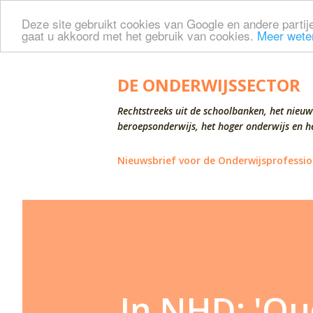
Deze site gebruikt cookies van Google en andere partije
gaat u akkoord met het gebruik van cookies.
Meer wete
DE ONDERWIJSSECTOR
Rechtstreeks uit de schoolbanken, het nieuw
beroepsonderwijs, het hoger onderwijs en he
Nieuwsbrief voor de Onderwijsprofessio
In NHD: 'Oud