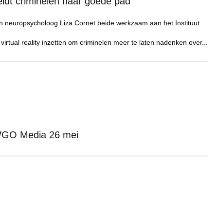
eidt criminelen naar goede pad'
n neuropsycholoog Liza Cornet beide werkzaam aan het Instituut
rtual reality inzetten om criminelen meer te laten nadenken over...
GO Media 26 mei