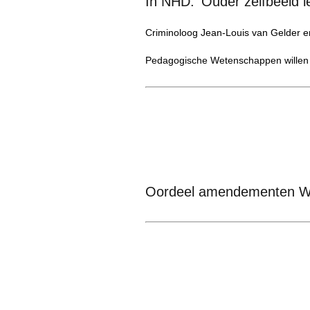
In NHD: 'Ouder zelfbeeld l
Criminoloog Jean-Louis van Gelder e
Pedagogische Wetenschappen willen vi
Oordeel amendementen W