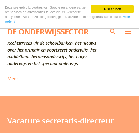
Deze site gebruikt cookies van Google en andere partijen
Doorgaan naar hoofdcontent
Ik snap het!
om services en advertenties te leveren, en verkeer te
analyseren. Als u deze site gebruikt, gaat u akkoord met het gebruik van cookies.
Meer
weten?
DE ONDERWIJSSECTOR
Rechtstreeks uit de schoolbanken, het nieuws
over het primair en voortgezet onderwijs, het
middelbaar beroepsonderwijs, het hoger
onderwijs en het speciaal onderwijs.
Meer…
Vacature secretaris-directeur