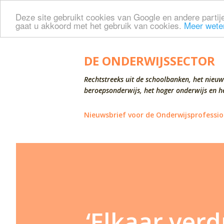
Deze site gebruikt cookies van Google en andere partije
gaat u akkoord met het gebruik van cookies.
Meer wete
DE ONDERWIJSSECTOR
Rechtstreeks uit de schoolbanken, het nieuw
beroepsonderwijs, het hoger onderwijs en he
Nieuwsbrief voor de Onderwijsprofessio
‘Elkaar verd