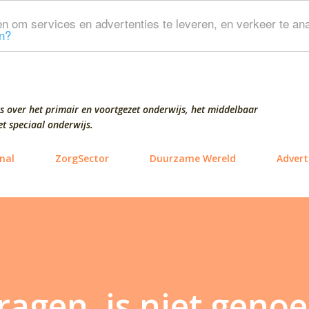
Doorgaan naar hoofdcontent
n om services en advertenties te leveren, en verkeer te ana
n?
s over het primair en voortgezet onderwijs, het middelbaar
t speciaal onderwijs.
nal
ZorgSector
Duurzame Wereld
Advert
ragen, is niet genoe