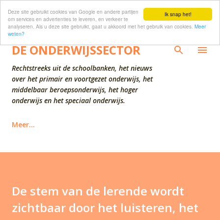
Deze site gebruikt cookies van Google en andere partijen
Doorgaan naar hoofdcontent
Ik snap het!
om services en advertenties te leveren, en verkeer te
analyseren. Als u deze site gebruikt, gaat u akkoord met het gebruik van cookies.
Meer
weten?
DE ONDERWIJSSECTOR
Rechtstreeks uit de schoolbanken, het nieuws
over het primair en voortgezet onderwijs, het
middelbaar beroepsonderwijs, het hoger
onderwijs en het speciaal onderwijs.
Meer…
De stem van de lerende wordt
zichtbaar door het luisteren, het