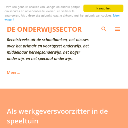
Deze site gebruikt cookies van Google en andere partijen
Doorgaan naar hoofdcontent
Ik snap het!
om services en advertenties te leveren, en verkeer te
analyseren. Als u deze site gebruikt, gaat u akkoord met het gebruik van cookies.
Meer
weten?
DE ONDERWIJSSECTOR
Rechtstreeks uit de schoolbanken, het nieuws
over het primair en voortgezet onderwijs, het
middelbaar beroepsonderwijs, het hoger
onderwijs en het speciaal onderwijs.
Meer…
Als werkgeversvoorzitter in de
speeltuin