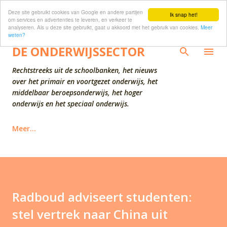
Deze site gebruikt cookies van Google en andere partijen
Doorgaan naar hoofdcontent
Ik snap het!
om services en advertenties te leveren, en verkeer te
analyseren. Als u deze site gebruikt, gaat u akkoord met het gebruik van cookies.
Meer
weten?
DE ONDERWIJSSECTOR
Rechtstreeks uit de schoolbanken, het nieuws
over het primair en voortgezet onderwijs, het
middelbaar beroepsonderwijs, het hoger
onderwijs en het speciaal onderwijs.
Meer…
Radboud adviseert studenten:
stel vertrek naar China uit